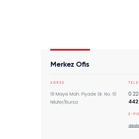
Merkez Ofis
ADRES
TEL
0 2
19 Mayıs Mah. Piyade Sk. No: 10
442
Nilüfer/Bursa
E-P
dest