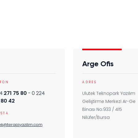
Arge Ofis
EFON
ADRES
24
271 75 80
- 0 224
Ulutek Teknopark Yazılım
 80 42
Geliştirme Merkezi Ar-Ge
Binası No:933 / 415
OSTA
Nilüfer/Bursa
ek@terapiyazilim.com