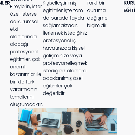
MLER
Kişiselleştirilmiş
farklı bir
KUR
Bireylerin, ister
eğitimler işte tam
duruma
EĞİT
özel, isterse
da burada fayda
değişme
de kurumsal
sağlamaktadır.
biçimidir.
etki
İlerlemek istediğiniz
alanlarında
profesyonel iş
alacağı
hayatınızda kişisel
profesyonel
gelişiminize veya
eğitimler, çok
profesyonelleşmek
önemli
istediğiniz alanlara
kazanımlar ile
odaklanılmış özel
birlikte fark
eğitimler çok
yaratmanın
değerlidir.
temellerini
oluşturacaktır.