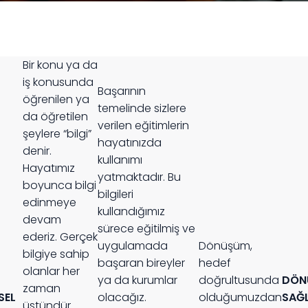
Bir konu ya da
iş konusunda
Başarının
öğrenilen ya
temelinde sizlere
da öğretilen
verilen eğitimlerin
şeylere “bilgi”
hayatınızda
denir.
kullanımı
Hayatımız
yatmaktadır. Bu
boyunca bilgi
bilgileri
edinmeye
kullandığımız
devam
sürece eğitilmiş ve
ederiz. Gerçek
uygulamada
Dönüşüm,
bilgiye sahip
başaran bireyler
hedef
olanlar her
ya da kurumlar
doğrultusunda
DÖN
zaman
SEL
olacağız.
olduğumuzdan
SAĞ
üstündür.