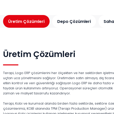
Üretim Çözümleri
Depo Çözümleri
Saha
Üretim Çözümleri
Terapi, Logo ERP çözümlerini her ölçekten ve her sektörden işletmen
uçtan uca yönetmesini sağlıyor. Üretimden satın almaya, dış ticar
etkin kontrol ve veri güvenilirliği sağlayan Logo ERP ile daha fazla v
faydalı ürün kullanımını artırıyoruz. Operasyonel süreçleri otomati
zaman ve maliyet tasarrufu kazandırıyor.
Terapi, Kobi ve kurumsal alanda birden fazla sektörde, sektöre öze
çözümlerimiz, KOBİ alanında TPM (Terapi Production Manager) ürün
Logonun Kobi ürünlerini kullanan işletmeler kurumsal segmentteki 