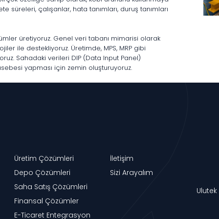
e süreleri, çalışanlar, hata tanımları, duruş tanımları
ümler üretiyoruz. Genel veri tabanı mimarisi olarak
jiler ile destekliyoruz. Üretimde, MPS, MRP gibi
oruz. Sahadaki verileri DIP (Data Input Panel)
ebesi yapması için zemin oluşturuyoruz.
Üretim Çözümleri
İletişim
Depo Çözümleri
Sizi Arayalım
Saha Satış Çözümleri
Ulutek
Finansal Çözümler
E-Ticaret Entegrasyon