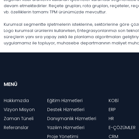
devam etmektedirler. Reçete grupları, rota grupları, reçeteler, reçet
vb. özelliklerin tamamı TPM ürünümüzde mevcuttur.
Kurumsal segmentte işletmelerin isteklerine, sektörlerine göre çöz
Logo kurumsal ürünlerini kullanırken, Entegrasyonlarımızı son teknolo
süreçlerin yanı sıra yapay zekâ ile planlama algoritmaları geliştiriy
uygulamamız ile topluyor, muhasebe departmanının maliyet muhas
MENÜ
Hakkımızda
Eğitim Hizmetleri
KOBİ
Vizyon Misyon
Destek Hizmetleri
ERP
Zaman Tüneli
Danışmanlık Hizmetleri
HR
Referanslar
Yazılım Hizmetleri
E-ÇÖZÜMLER
Proje Yönetimi
CRM