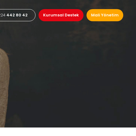
224
442 80 42
Kurumsal Destek
Mali Yönetim