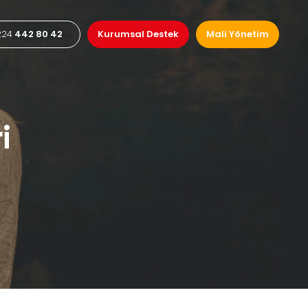
224
442 80 42
Kurumsal Destek
Mali Yönetim
i