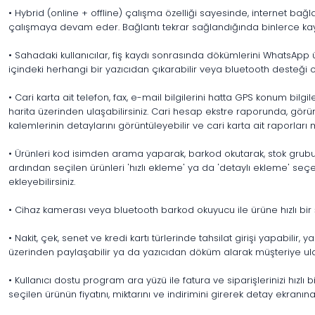
• Hybrid (online + offline) çalışma özelliği sayesinde, internet bağ
çalışmaya devam eder. Bağlantı tekrar sağlandığında binlerce kayıt
• Sahadaki kullanıcılar, fiş kaydı sonrasında dökümlerini WhatsApp ü
içindeki herhangi bir yazıcıdan çıkarabilir veya bluetooth desteği ola
• Cari karta ait telefon, fax, e-mail bilgilerini hatta GPS konum bilgile
harita üzerinden ulaşabilirsiniz. Cari hesap ekstre raporunda, gö
kalemlerinin detaylarını görüntüleyebilir ve cari karta ait raporlar
• Ürünleri kod isimden arama yaparak, barkod okutarak, stok grub
ardından seçilen ürünleri 'hızlı ekleme' ya da 'detaylı ekleme' seçen
ekleyebilirsiniz.
• Cihaz kamerası veya bluetooth barkod okuyucu ile ürüne hızlı bir şek
• Nakit, çek, senet ve kredi kartı türlerinde tahsilat girişi yapabilir,
üzerinden paylaşabilir ya da yazıcıdan döküm alarak müşteriye ulaşt
• Kullanıcı dostu program ara yüzü ile fatura ve siparişlerinizi hızlı b
seçilen ürünün fiyatını, miktarını ve indirimini girerek detay ekranı