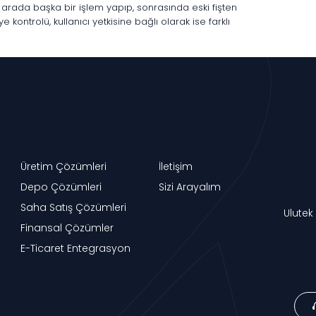
r, arada başka bir işlem yapıp, sonrasında eski fişten
kontrolü, kullanıcı yetkisine bağlı olarak ise farklı
Üretim Çözümleri
İletişim
Depo Çözümleri
Sizi Arayalım
Saha Satış Çözümleri
Ulutek
Finansal Çözümler
E-Ticaret Entegrasyon