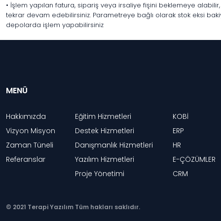
• İşlem yapılan fatura, sipariş veya irsaliye fişini beklemeye alabili
tekrar devam edebilirsiniz. Parametreye bağlı olarak stok eksi bakiye 
depolarda işlem yapabilirsiniz
MENÜ
Hakkımızda
Eğitim Hizmetleri
KOBİ
Vizyon Misyon
Destek Hizmetleri
ERP
Zaman Tüneli
Danışmanlık Hizmetleri
HR
Referanslar
Yazılım Hizmetleri
E-ÇÖZÜMLER
Proje Yönetimi
CRM
© 2021 Terapi Yazılım Tüm hakları saklıdır.