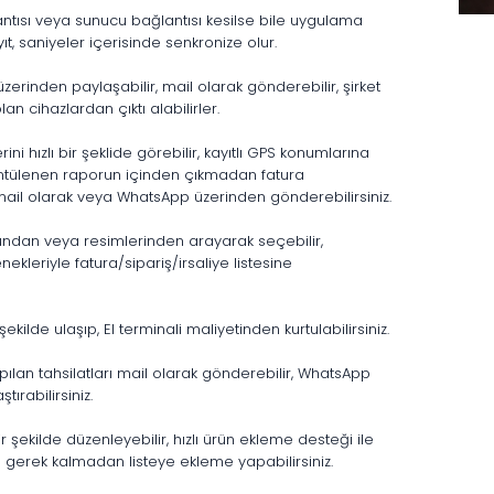
lantısı veya sunucu bağlantısı kesilse bile uygulama
, saniyeler içerisinde senkronize olur.
zerinden paylaşabilir, mail olarak gönderebilir, şirket
n cihazlardan çıktı alabilirler.
rini hızlı bir şeklide görebilir, kayıtlı GPS konumlarına
rüntülenen raporun içinden çıkmadan fatura
ı mail olarak veya WhatsApp üzerinden gönderebilirsiniz.
undan veya resimlerinden arayarak seçebilir,
ekleriyle fatura/sipariş/irsaliye listesine
ilde ulaşıp, El terminali maliyetinden kurtulabilirsiniz.
 yapılan tahsilatları mail olarak gönderebilir, WhatsApp
ırabilirsiniz.
ir şekilde düzenleyebilir, hızlı ürün ekleme desteği ile
na gerek kalmadan listeye ekleme yapabilirsiniz.